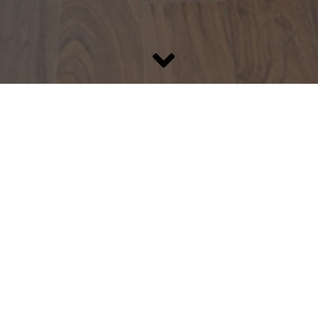
Lassen Sie sich inspirieren
BRILLUX FARB­FÄCHER
e bei der Farbauswahl? Hier kann Ihnen der Brillux-Farbdesigner weite